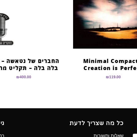
Minimal Compact
החברים של נטאשה – ר
Creation is Perfe
בלה בלה – תקליט מר
₪
400.00
₪
119.00
כל מה שצריך לדעת
גי
שאלות ותשובות
רמב”ם 