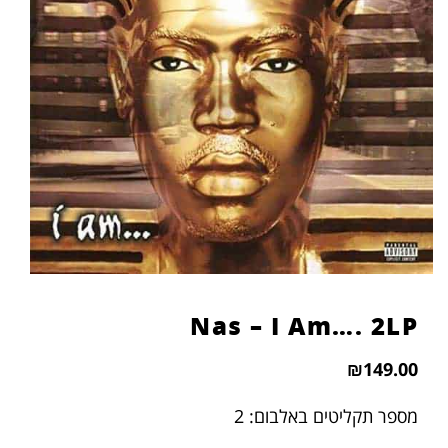
הוסף קו תחתון לקישורים
format_underlined
סמן קישורים
font_download
לאפס
cached
את
כל
האפשרויות
Nas – I Am…. 2LP
₪
149.00
מספר תקליטים באלבום: 2