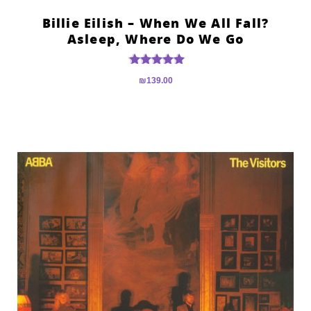
?Billie Eilish – When We All Fall
Asleep, Where Do We Go
דורג
₪
139.00
5.00
מתוך 5