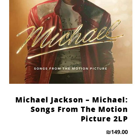
הוסף קו תחתון לקישורים
format_underlined
סמן קישורים
font_download
לאפס
cached
את
כל
האפשרויות
Michael Jackson – Michael:
Songs From The Motion
Picture 2LP
₪
149.00