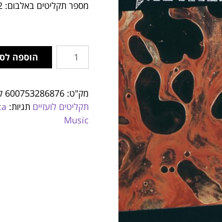
מספר תקליטים באלבום: 2
הוספה לס
מק"ט:
600753286876
ק
תקליטים לועזיים
תגיות:
ca
Music