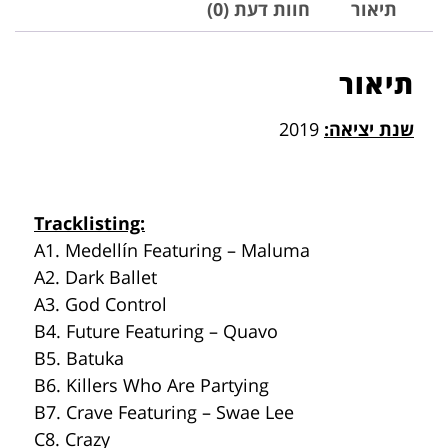
תיאור
חוות דעת (0)
תיאור
שנת יציאה:
2019
Tracklisting:
A1. Medellín Featuring – Maluma
A2. Dark Ballet
A3. God Control
B4. Future Featuring – Quavo
B5. Batuka
B6. Killers Who Are Partying
B7. Crave Featuring – Swae Lee
C8. Crazy