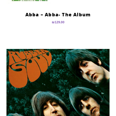
Abba – Abba- The Album
₪
129.00