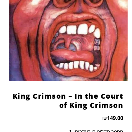
הוסף קו תחתון לקישורים
format_underlined
סמן קישורים
font_download
לאפס
cached
את
כל
האפשרויות
King Crimson – In the Court
of King Crimson
₪
149.00
מספר תקליטים באלבום: 1