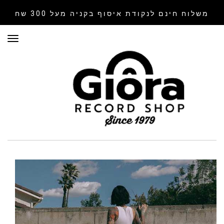
משלוח חינם לנקודת איסוף
בקניה מעל 300 שח
תפר