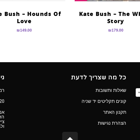
e Bush – Hounds Of
Kate Bush – The W
Love
Story
₪
149.00
₪
179.00
כל מה שצריך לדעת
גי
שאלות ותשובות
רמב”ם 
קונים תקליטים יד שניה
Ⓒ 2020 כל הזכ
תקנון האתר
אנו
הזכ
ציל
הצהרת נגישות
ול
גלילה