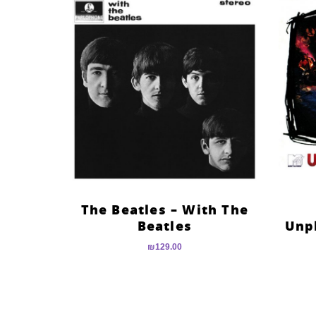
The Beatles – With The
Beatles
Unp
₪
129.00