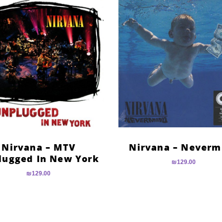
Nirvana – MTV
Nirvana – Neverm
lugged In New York
₪
129.00
₪
129.00