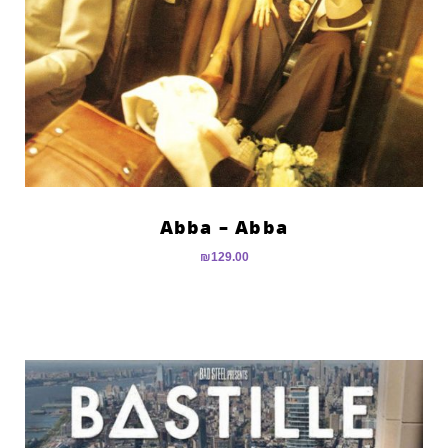
Abba – Abba
₪
129.00