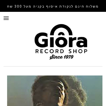
משלוח חינם לנקודת איסוף
בקניה מעל 300 שח
תפר