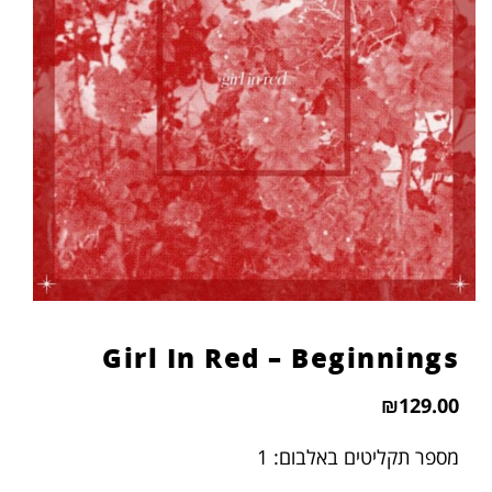
הוסף קו תחתון לקישורים
format_underlined
סמן קישורים
font_download
לאפס
cached
את
כל
האפשרויות
Girl In Red – Beginnings
₪
129.00
מספר תקליטים באלבום: 1