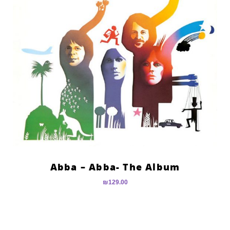
Abba – Abba- The Album
₪
129.00