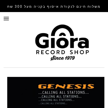
משלוח חינם לנקודת איסוף
בקניה מעל 300 שח
תפר