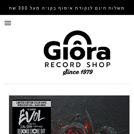
משלוח חינם לנקודת איסוף
בקניה מעל 300 שח
תפר