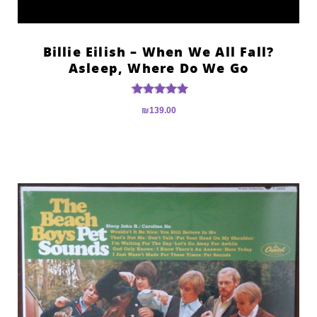
?Billie Eilish – When We All Fall
Asleep, Where Do We Go
דורג
₪
139.00
5.00
מתוך 5