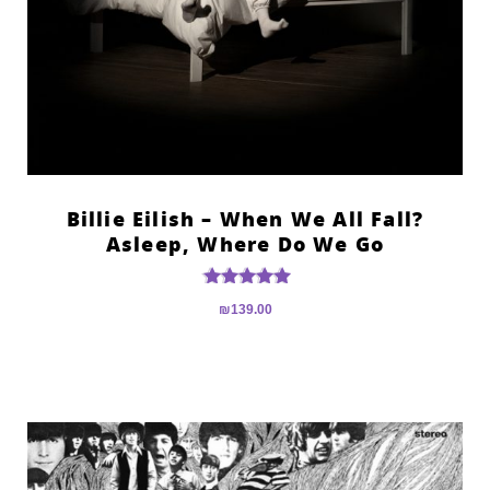
?Billie Eilish – When We All Fall
Asleep, Where Do We Go
דורג
₪
139.00
5.00
מתוך 5