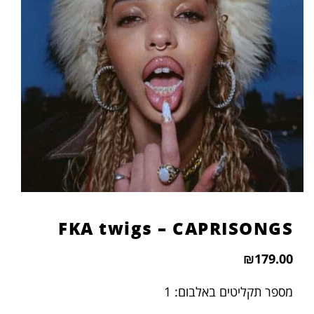
הוסף קו תחתון לקישורים
format_underlined
סמן קישורים
font_download
לאפס
cached
את
כל
האפשרויות
FKA twigs – CAPRISONGS
₪
179.00
מספר תקליטים באלבום: 1