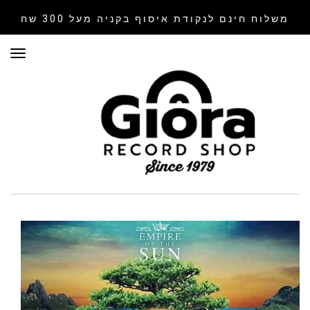
משלוח חינם לנקודת איסוף
בקניה מעל 300 שח
תפר