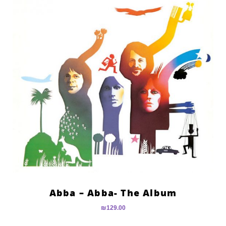
Abba – Abba- The Album
₪
129.00