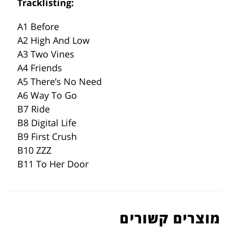
Tracklisting:
A1 Before
A2 High And Low
A3 Two Vines
A4 Friends
A5 There’s No Need
A6 Way To Go
B7 Ride
B8 Digital Life
B9 First Crush
B10 ZZZ
B11 To Her Door
מוצרים קשורים