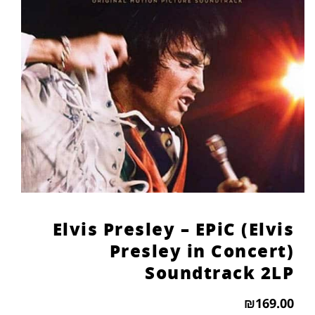
הוסף קו תחתון לקישורים
format_underlined
סמן קישורים
font_download
לאפס
cached
את
כל
האפשרויות
Elvis Presley – EPiC (Elvis
Presley in Concert)
Soundtrack 2LP
₪
169.00