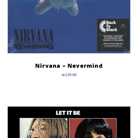
Nirvana – Nevermind
₪
129.00