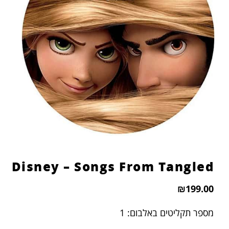
הוסף קו תחתון לקישורים
format_underlined
סמן קישורים
font_download
לאפס
cached
את
כל
האפשרויות
Disney – Songs From Tangled
₪
199.00
מספר תקליטים באלבום: 1