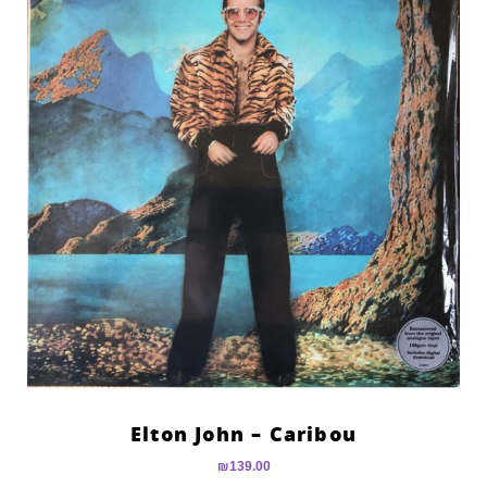
Elton John – Caribou
₪
139.00