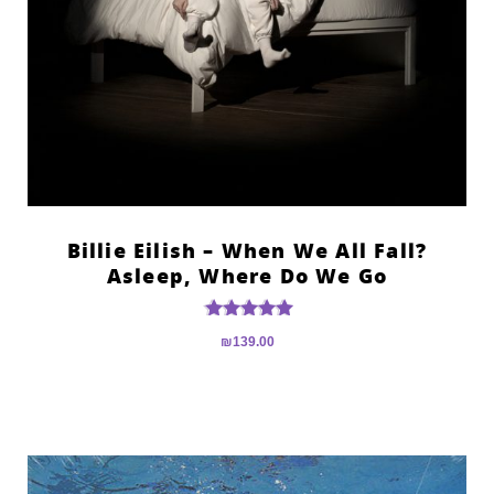
?Billie Eilish – When We All Fall
Asleep, Where Do We Go
דורג
₪
139.00
5.00
מתוך 5