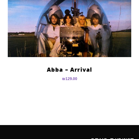
Abba – Arrival
₪
129.00