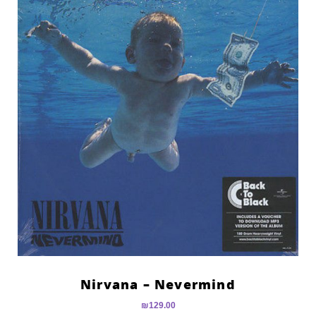
Nirvana – Nevermind
₪
129.00