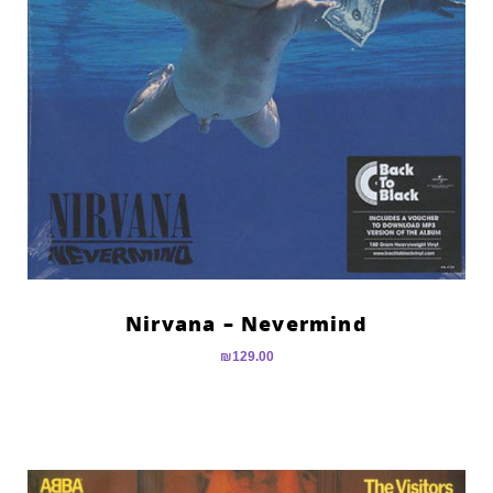
Nirvana – Nevermind
₪
129.00