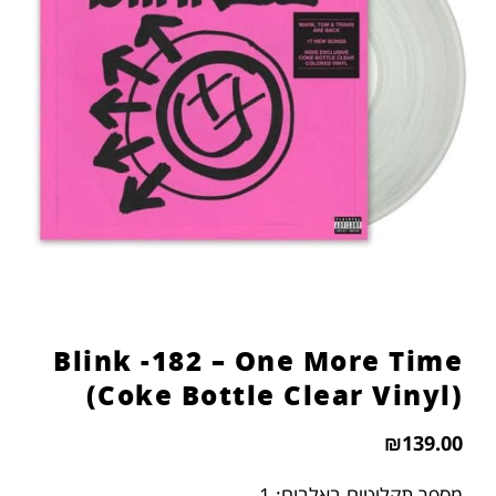
הוסף קו תחתון לקישורים
format_underlined
סמן קישורים
font_download
לאפס
cached
את
כל
האפשרויות
Blink -182 – One More Time
(Coke Bottle Clear Vinyl)
₪
139.00
מספר תקליטים באלבום: 1