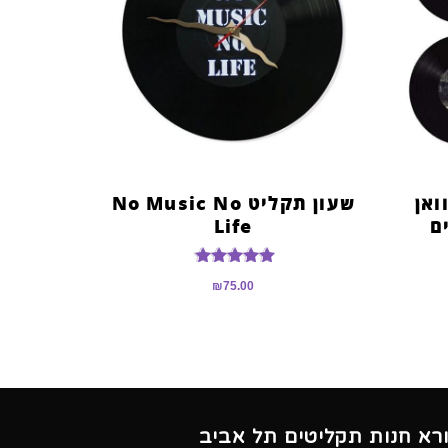
ואן
שעון תקליט No Music No
Life
דורג
₪
75.00
5.00
מתוך 5
ורא חנות תקליטים תל אביב