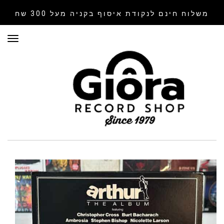
משלוח חינם לנקודת איסוף
בקניה מעל 300 שח
תפר