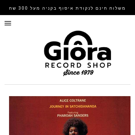
משלוח חינם לנקודת איסוף
בקניה מעל 300 שח
תפר