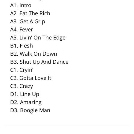
A1. Intro
A2. Eat The Rich
A3. Get A Grip
A4. Fever
A5. Livin’ On The Edge
B1. Flesh
B2. Walk On Down
B3. Shut Up And Dance
C1. Cryin’
C2. Gotta Love It
C3. Crazy
D1. Line Up
D2. Amazing
D3. Boogie Man