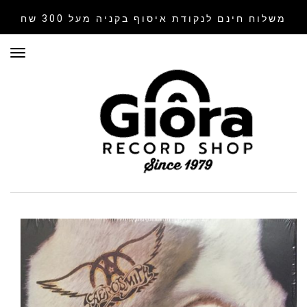
משלוח חינם לנקודת איסוף
בקניה מעל 300 שח
תפר