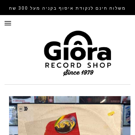
משלוח חינם לנקודת איסוף
בקניה מעל 300 שח
תפר