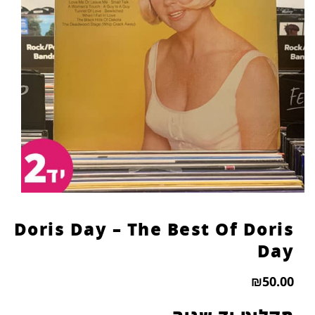
הוסף קו תחתון לקישורים
format_underlined
סמן קישורים
font_download
לאפס
cached
את
כל
האפשרויות
Doris Day – The Best Of Doris
Day
₪
50.00