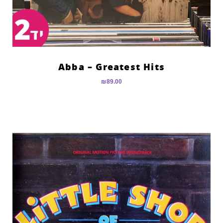
Abba – Greatest Hits
₪
89.00