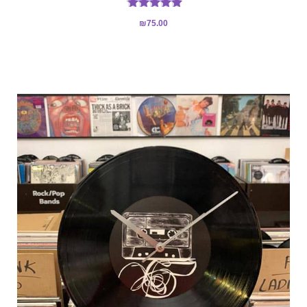
דורג
₪
75.00
5.00
מתוך 5