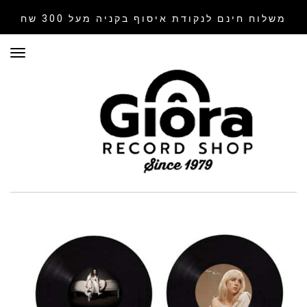
משלוח חינם לנקודת איסוף
בקניה מעל 300 שח
תפר