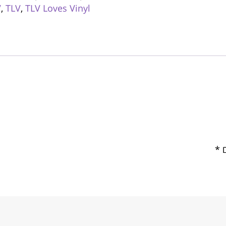
V
,
TLV
,
TLV Loves Vinyl
ם
*