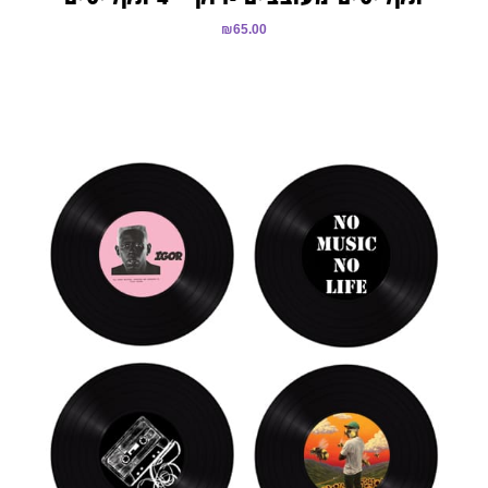
₪
65.00