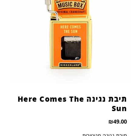
הוסף קו תחתון לקישורים
format_underlined
סמן קישורים
font_download
לאפס
cached
את
כל
האפשרויות
תיבת נגינה Here Comes The
Sun
₪
49.00
תיבת נגינה מניטורית.