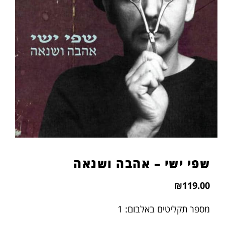
הוסף קו תחתון לקישורים
format_underlined
סמן קישורים
font_download
לאפס
cached
את
כל
האפשרויות
שפי ישי – אהבה ושנאה
₪
119.00
מספר תקליטים באלבום: 1