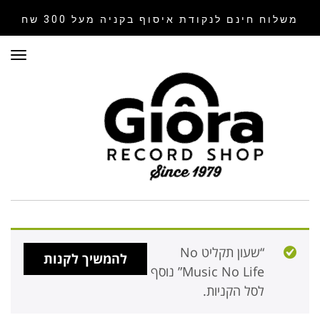
משלוח חינם לנקודת איסוף
בקניה מעל 300 שח
תפר
“שעון תקליט No
להמשיך לקנות
Music No Life” נוסף
לסל הקניות.