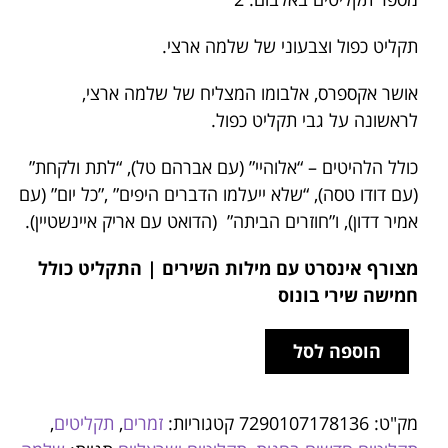
תקליט כפול וצבעוני של שלמה ארצי.
אושר אקספרס, אלבומו המצליח של שלמה ארצי,
לראשונה על גבי תקליט כפול.
כולל הלהיטים – “אלוהיי” (עם אברהם טל), “לתת ולקחת”
(עם דודו טסה), “שלא ייעלמו הדברים היפים” ,”כל יום” (עם
אמיר דדון), ו”חוזרים הביתה” (הדואט עם אריק איינשטיין).
מצורף אינסרט עם מילות השירים |
התקליט כולל
חמישה שירי בונוס
הוספה לסל
מק"ט:
7290107178136
קטגוריות:
זמרים
,
תקליטים
,