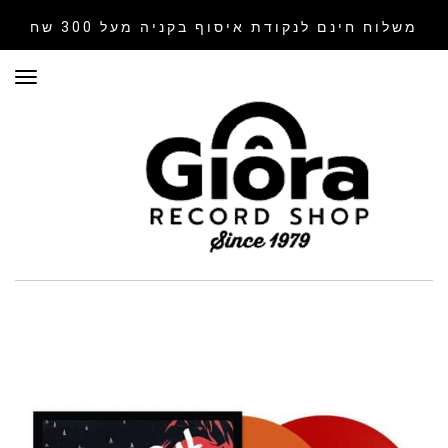
משלוח חינם לנקודת איסוף
בקניה מעל 300 שח
תפר