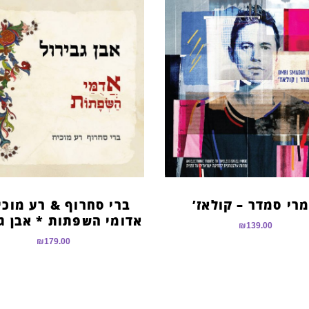
רי סמדר – קולאז’
ברי סחרוף & רע מוכי
אדומי השפתות * אבן גב
₪
139.00
₪
179.00