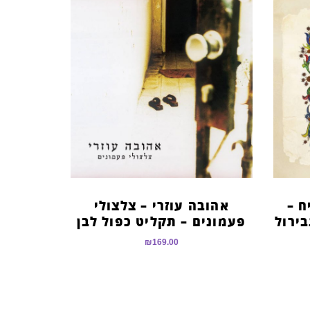
ח –
אהובה עוזרי – צלצולי
ירול
פעמונים – תקליט כפול לבן
₪
169.00