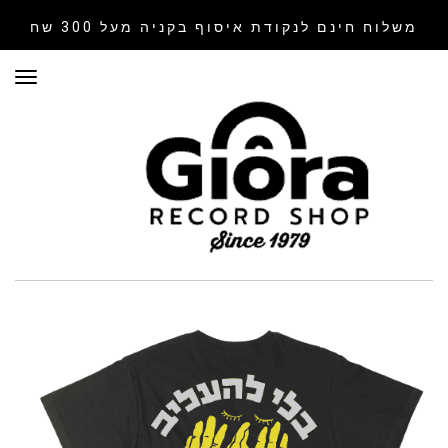
משלוח חינם לנקודת איסוף
בקניה מעל 300 שח
תפר