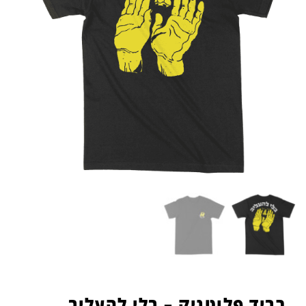
רביד פלוטניק – בלי להעליב