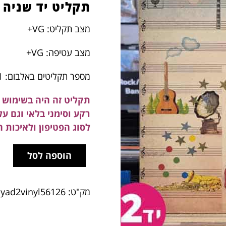
תקליט יד שניה
מצב תקליט: VG+
מצב עטיפה: VG+
מספר תקליטים באלבום: 1
תקליט זה היה בשימוש ב
רקע וסימני בלאי וגם ע
לסוג הפטיפון ולאיכות 
הוספה לסל
מק"ט:
yad2vinyl56126