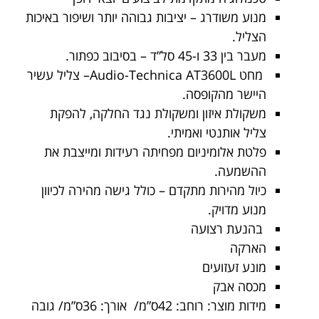
מנוע משודרג – יציבות גבוהה יותר ושיפור באיכות
הצליל.
מעבר בין 33 ו-45 סל”ד – בסיבוב כפתור.
מחט Audio-Technica AT3600L– צליל עשיר
היישר מהקופסה.
משקולת איזון ומשקולת נגד החלקה, להפקת
צליל אותנטי ואמיתי.
פלטת אלומיניום מפחיתה רעידות ומייצבת את
ההשמעה.
כיול מהירות מתקדם – כולל גישה מהירה לכיוון
מנוע מדויק.
בהנעת רצועה
הארקה
מונע זעזועים
מכסה אבק
מידות מוצר: רוחב: 42ס”מ/ אורך: 36ס”מ/ גובה