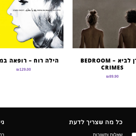
אורן לביא – BEDROOM
הילה רוח – רופאה במ
CRIMES
₪
129.00
₪
89.90
כל מה שצריך לדעת
גי
שאלות ותשובות
רמב”ם 