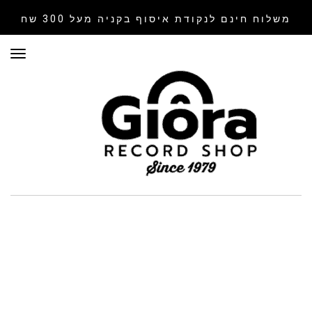
משלוח חינם לנקודת איסוף
בקניה מעל 300 שח
תפר