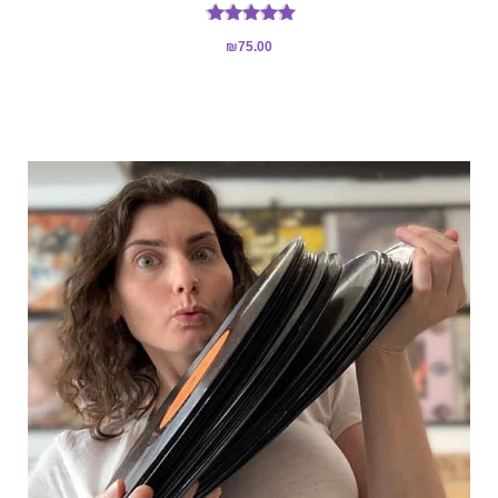
דורג
₪
75.00
5.00
מתוך 5