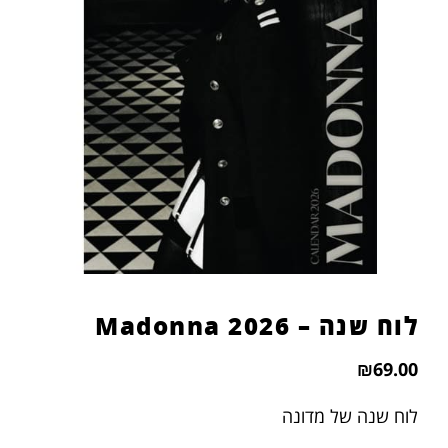
הוסף קו תחתון לקישורים
format_underlined
סמן קישורים
font_download
לאפס
cached
את
כל
האפשרויות
לוח שנה – 2026 Madonna
₪
69.00
לוח שנה של מדונה