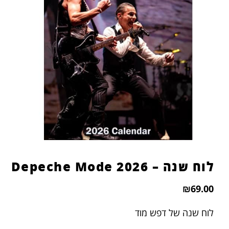
הוסף קו תחתון לקישורים
format_underlined
סמן קישורים
font_download
לאפס
cached
את
כל
האפשרויות
לוח שנה – 2026 Depeche Mode
₪
69.00
לוח שנה של דפש מוד