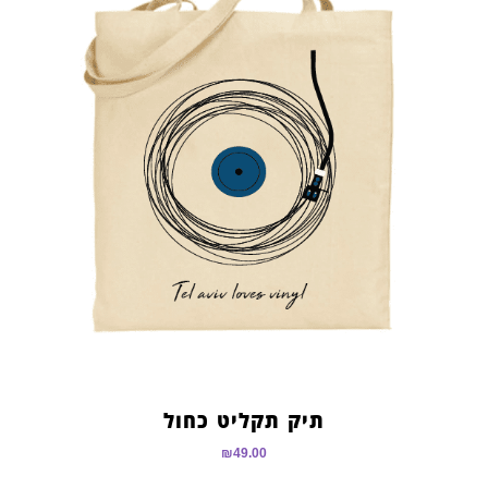
תיק תקליט כחול
₪
49.00