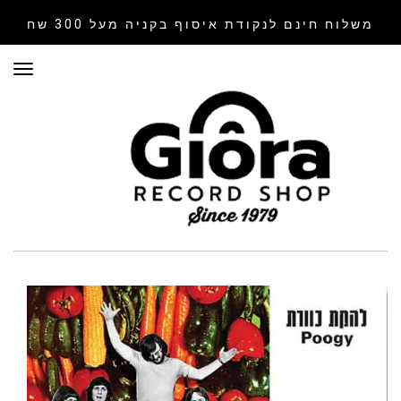
משלוח חינם לנקודת איסוף
בקניה מעל 300 שח
תפר