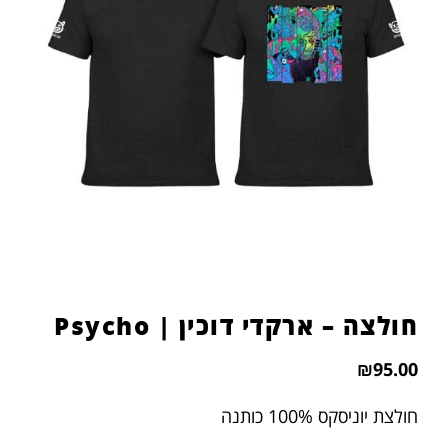
הוסף קו תחתון לקישורים
format_underlined
סמן קישורים
font_download
לאפס
cached
את
כל
האפשרויות
חולצה – ארקדי דוכין | Psycho
₪
95.00
חולצת יוניסקס 100% כותנה