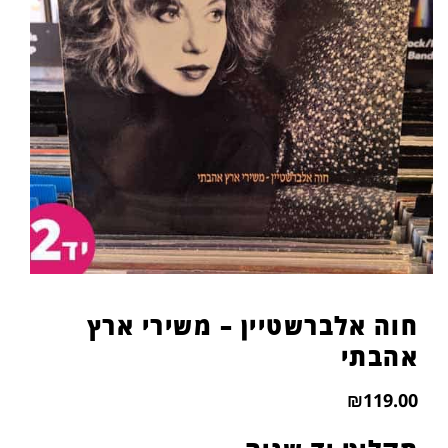
הוסף קו תחתון לקישורים
format_underlined
סמן קישורים
font_download
לאפס
cached
את
כל
האפשרויות
חוה אלברשטיין – משירי ארץ
אהבתי
₪
119.00