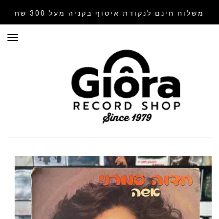
משלוח חינם לנקודת איסוף
בקניה מעל 300 שח
תפר