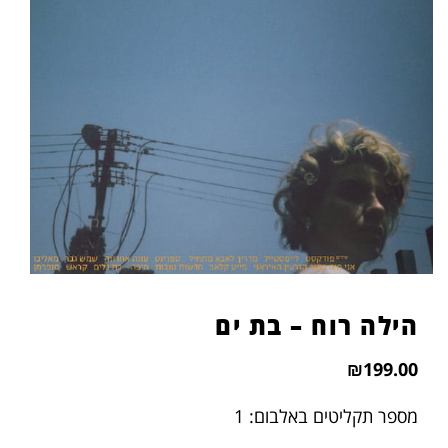
הוסף קו תחתון לקישורים
format_underlined
סמן קישורים
font_download
לאפס
cached
את
כל
האפשרויות
הילה רוח – בת ים
₪
199.00
מספר תקליטים באלבום: 1