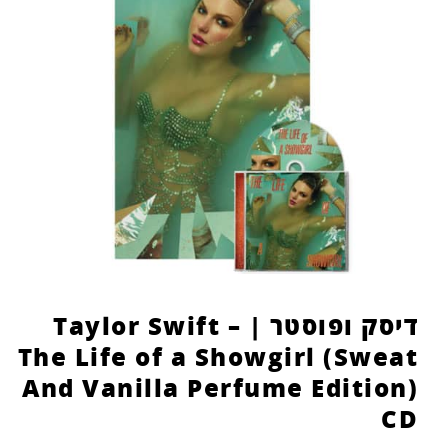
הוסף קו תחתון לקישורים
format_underlined
סמן קישורים
font_download
לאפס
cached
את
כל
האפשרויות
דיסק ופוסטר | Taylor Swift –
The Life of a Showgirl (Sweat
And Vanilla Perfume Edition)
CD