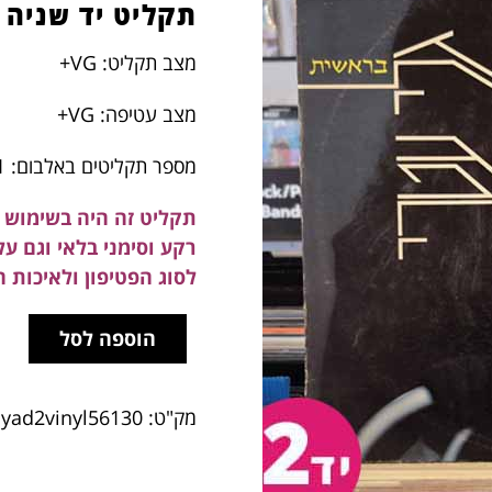
תקליט יד שניה
מצב תקליט: VG+
מצב עטיפה: VG+
מספר תקליטים באלבום: 1
תקליט זה היה בשימוש ב
רקע וסימני בלאי וגם ע
לסוג הפטיפון ולאיכות 
הוספה לסל
מק"ט:
yad2vinyl56130